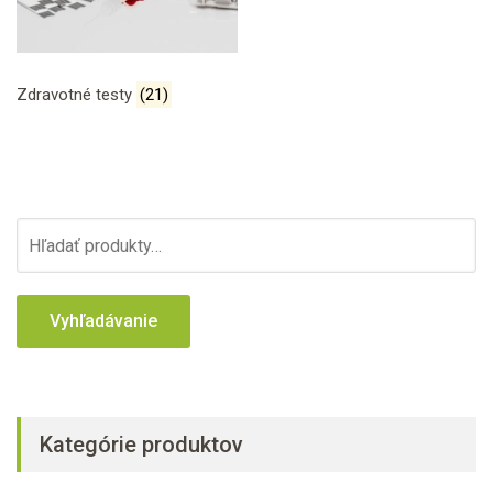
Zdravotné testy
(21)
H
ľ
a
d
a
ť
:
Kategórie produktov