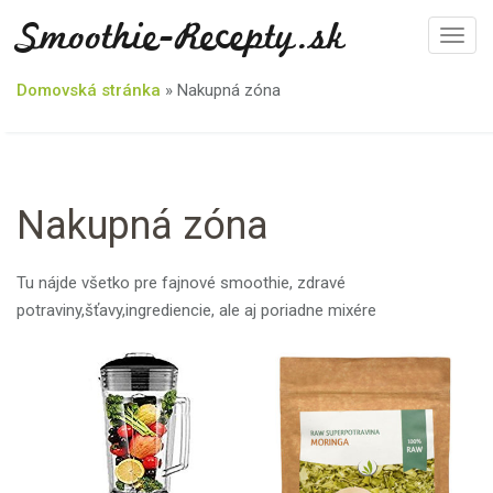
Smoothie-Recepty.sk
T
o
Domovská stránka
»
Nakupná zóna
g
g
l
e
n
Nakupná zóna
a
v
Tu nájde všetko pre fajnové smoothie, zdravé
i
potraviny,šťavy,ingrediencie, ale aj poriadne mixére
g
a
t
i
o
n