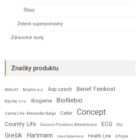
Šťavy
Zelené superpotraviny
Zdravotné testy
Značky produktu
Berief Feinkost
Asp czech
Abbott
Amylon a.s.
BioNebio
Biogema
Bijodar s.r.o.
Concept
Catler
Canna Life- Alexander Balga
Country Life
ECG
Ducoco Produtos Alimenticios
Eta
Grešík
Hartmann
Health Link
Infopia
Haus Rabenhorst