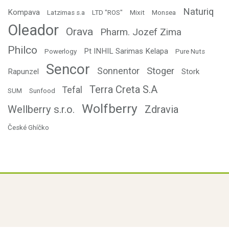
Naturiq
Kompava
Latzimas s.a
LTD "ROS"
Mixit
Monsea
Oleador
Orava
Pharm. Jozef Zima
Philco
Pt INHIL Sarimas Kelapa
Powerlogy
Pure Nuts
Sencor
Stoger
Sonnentor
Rapunzel
Stork
Terra Creta S.A
Tefal
SUM
Sunfood
Wolfberry
Wellberry s.r.o.
Zdravia
České Ghíčko