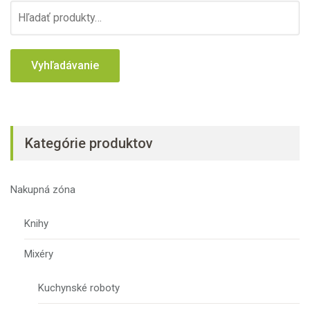
H
ľ
a
d
a
ť
:
Kategórie produktov
Nakupná zóna
Knihy
Mixéry
Kuchynské roboty