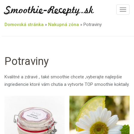
Smoothie-Recepty.sk
T
o
Domovská stránka
»
Nakupná zóna
»
Potraviny
g
g
l
e
n
Potraviny
a
v
Kvalitné a zdravé , také smoothie chcete ,vyberajte najlepšie
i
ingriediencie ktoré vám chutia a vytvorte TOP smoothie koktaily.
g
a
t
i
o
n