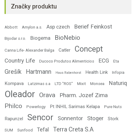
Značky produktu
Berief Feinkost
Asp czech
Abbott
Amylon a.s.
BioNebio
Biogema
Bijodar s.r.o.
Concept
Catler
Canna Life- Alexander Balga
Country Life
ECG
Ducoco Produtos Alimenticios
Eta
Grešík
Hartmann
Health Link
Infopia
Haus Rabenhorst
Naturiq
Kompava
Latzimas s.a
LTD "ROS"
Mixit
Monsea
Oleador
Orava
Pharm. Jozef Zima
Philco
Pt INHIL Sarimas Kelapa
Powerlogy
Pure Nuts
Sencor
Stoger
Sonnentor
Rapunzel
Stork
Terra Creta S.A
Tefal
SUM
Sunfood